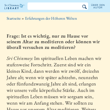
ÜBER DEN
AUTOR
Sri
Startseite
»
Erfahrungen der Höheren Welten
Chinmoy
Bibliothek
Frage: Ist es wichtig, nur zu Hause vor
seinem Altar zu meditieren oder können wir
überall versuchen zu meditieren?
Sri Chinmoy:
Im spirituellen Leben machen wir
stufenweise Fortschritt. Zuerst sind wir ein
kleines Kind, dann werden wir zwölf, dreizehn
Jahre alt; wenn wir später achtzehn, neunzehn
oder fünfundzwanzig Jahre alt sind, erlangen
wir unsere volle körperliche Stärke. Auch im
spirituellen Leben müssen wir sorgsam sein,
wenn wir am Anfang stehen. Wir sollten zu
Hause vor unserem Altar meditieren. Weiters