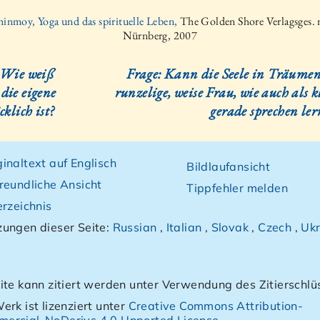
hinmoy, Yoga und das spirituelle Leben,
The Golden Shore Verlagsges
Nürnberg, 2007
 Wie weiß
Frage: Kann die Seele in Träumen 
die eigene
runzelige, weise Frau, wie auch als 
cklich ist?
gerade sprechen ler
inaltext auf Englisch
Bildlaufansicht
reundliche Ansicht
Tippfehler melden
erzeichnis
ungen dieser Seite:
Russian
,
Italian
,
Slovak
,
Czech
,
Ukr
ite kann zitiert werden unter Verwendung des Zitierschlü
erk ist lizenziert unter
Creative Commons Attribution-