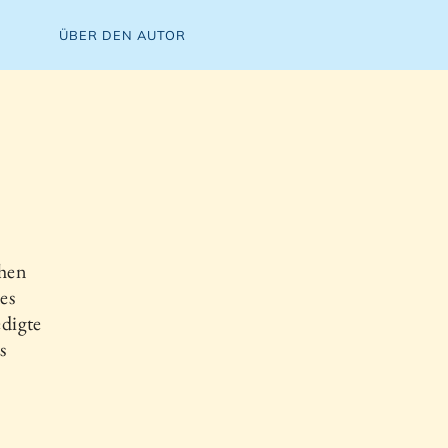
ÜBER DEN AUTOR
chen
es
edigte
s