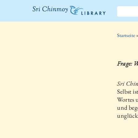
Sri Chinmoy
Bibliothek
Startseite
Frage: W
Sri Chi
Selbst i
Wortes u
und bege
unglückl