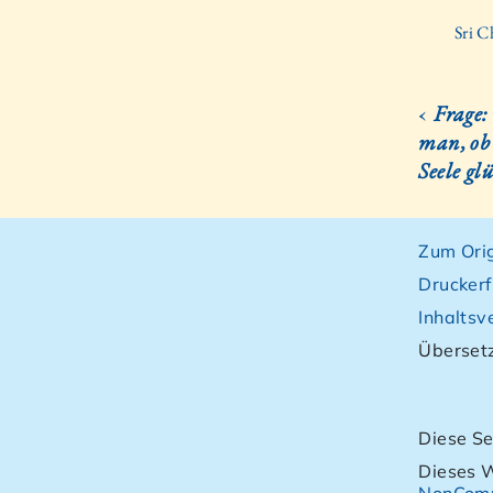
Sri C
‹
Frage:
man, ob 
Seele glü
Zum Orig
Druckerf
Inhaltsv
Übersetz
Diese Se
Dieses W