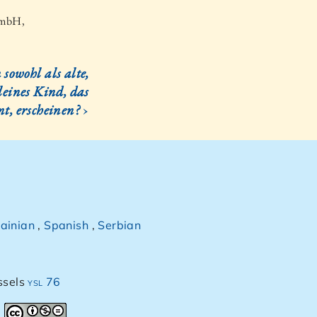
. mbH,
sowohl als alte,
kleines Kind, das
nt, erscheinen?
›
ainian
,
Spanish
,
Serbian
ssels
ysl 76