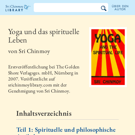
ÜBER DEN
AUTOR
Sri
Chinmoy
Yoga und das spirituelle
Leben
Bibliothek
von
Sri Chinmoy
Erstveröffentlichung bei
The Golden
Shore Verlagsges. mbH, Nürnberg
in
2007
. Veröffentlicht auf
srichinmoylibrary.com mit der
Genehmigung von Sri Chinmoy.
Inhaltsverzeichnis
Teil 1: Spirituelle und philosophische