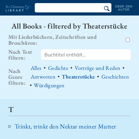
ÜBER DEN
AUTOR
Sri
All Books - filtered by Theaterstücke
Chinmoy
Mit Liederbüchern, Zeitschriften und
Bibliothek
Broschüren:
Nach Text
filtern:
Alles
•
Gedichte
•
Vorträge und Reden
•
Nach
Antworten
•
Theaterstücke
•
Geschichten
Genre
filtern:
•
Würdigungen
T
Trinkt, trinkt den Nektar meiner Mutter