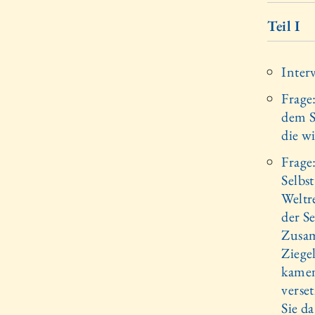
Teil I
Inter
Frage
dem S
die w
Frage:
Selbs
Weltr
der Se
Zusam
Ziege
kamen
verse
Sie d