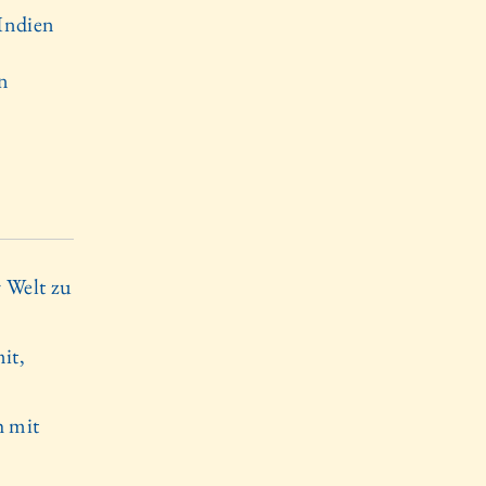
 Indien
en
r Welt zu
it,
h mit