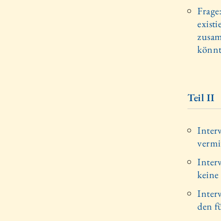
Frage
exist
zusam
könnt
Teil II
Inter
vermi
Inter
keine
Inter
den f