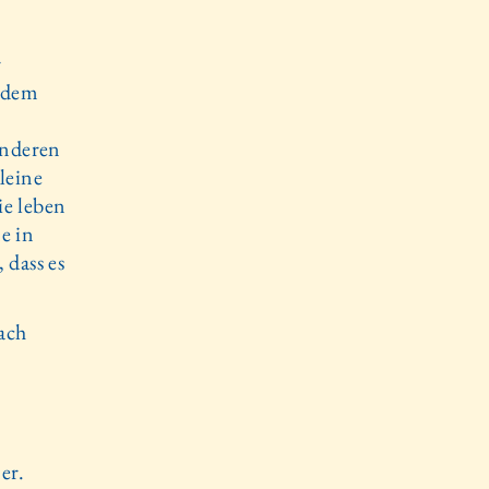
r
, dem
anderen
leine
ie leben
e in
 dass es
ach
o
er.