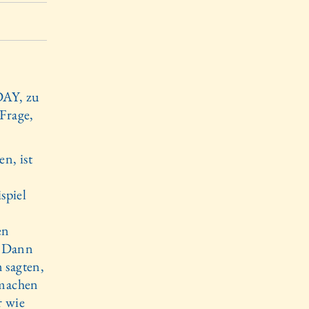
DAY, zu
Frage,
n, ist
spiel
en
. Dann
 sagten,
 machen
r wie