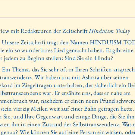
view mit Redakteuren der Zeitschrift
Hinduism Today
: Unsere Zeitschrift trägt den Namen HINDUISM TO
ie ein so wunderbares Lied gemacht haben. Es gibt eine 
ir jedem zu Beginn stellen: Sind Sie ein Hindu?
 Ein Thema, das Sie sehr oft in Ihren Schriften anspreche
ttranszendenz. Wir haben uns mit Ashrita über seinen
ekord im Ziegeltragen unterhalten, der sicherlich ein Bei
lbsttrans­zendenz war. Er erzählte uns, dass er nahe am
menbruch war, nachdem er einen neun Pfund schwer
lstein vierzig Meilen weit auf einer Bahn getragen hatte
 Sie, und Ihre Gegenwart und einige Dinge, die Sie ihm
tzten ihn in einen Zustand der Selbsttranszendenz. Was
a genau? Wie können Sie auf eine Person einwirken, ode