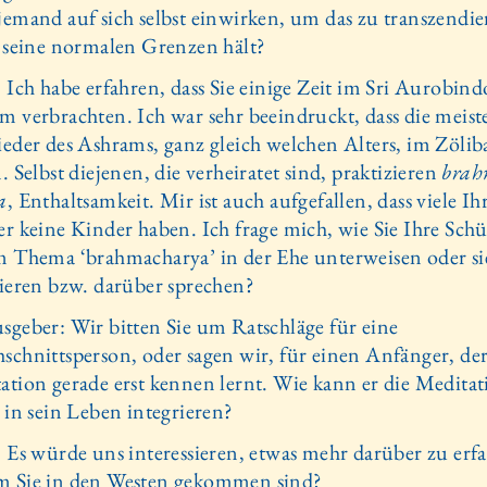
jemand auf sich selbst einwirken, um das zu transzendie
r seine normalen Grenzen hält?
 Ich habe erfahren, dass Sie einige Zeit im Sri Auro­bind
m verbrachten. Ich war sehr beeindruckt, dass die meist
ieder des Ashrams, ganz gleich welchen Alters, im Zölib
. Selbst diejenen, die verheiratet sind, praktizieren
brah
a
, Enthaltsamkeit. Mir ist auch aufgefallen, dass viele Ih
er keine Kinder haben. Ich frage mich, wie Sie Ihre Schü
m Thema ‘brahmacharya’ in der Ehe unterweisen oder si
rieren bzw. darüber sprechen?
sgeber: Wir bitten Sie um Ratschläge für eine
schnittsperson, oder sagen wir, für einen Anfänger, der
ation gerade erst kennen lernt. Wie kann er die Meditat
r in sein Leben integrieren?
: Es würde uns interessieren, etwas mehr darüber zu erf
 Sie in den Westen gekommen sind?