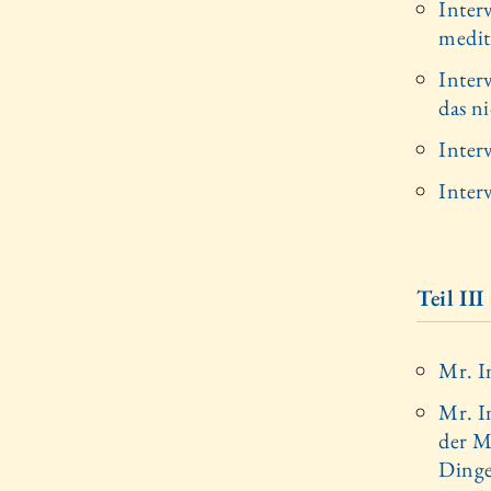
Inter
medit
Inter
das n
Inter
Inter
Teil III
Mr. I
Mr. I
der M
Dinge