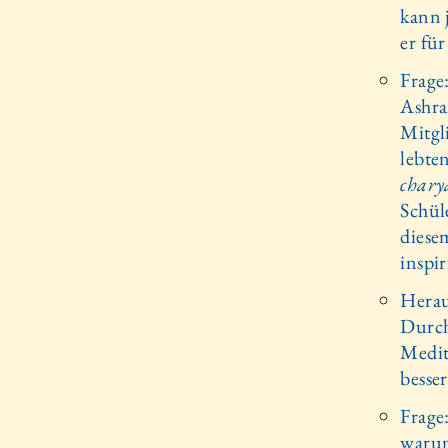
kann 
er fü
Frage:
Ashra
Mitgl
lebten
chary
Schül
diese
inspi
Herau
Durch
Medit
besse
Frage
warum