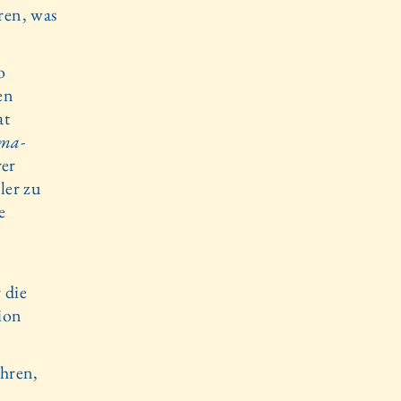
ren, was
o
en
at
ma­
rer
ler zu
e
 die
ion
ahren,