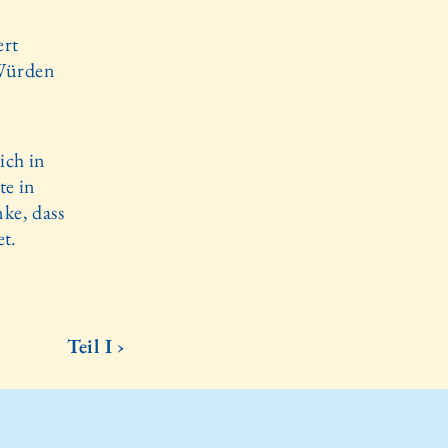
ert
 Würden
ich in
te in
ke, dass
et.
Teil I ›