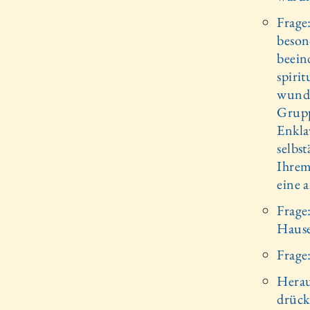
Frage
beson
beeind
spiri
wunde
Grupp
Enkla
selbst
Ihrem
eine a
Frage
Haus
Frage
Herau
drückt