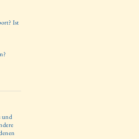
ort? Ist
on?
s und
andere
 denen