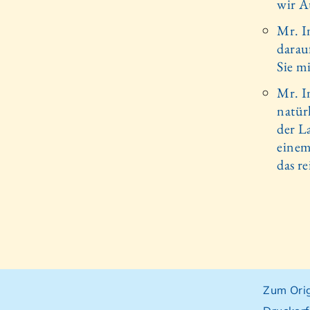
wir A
Mr. I
darau
Sie m
Mr. I
natür
der L
einem
das re
Zum Orig