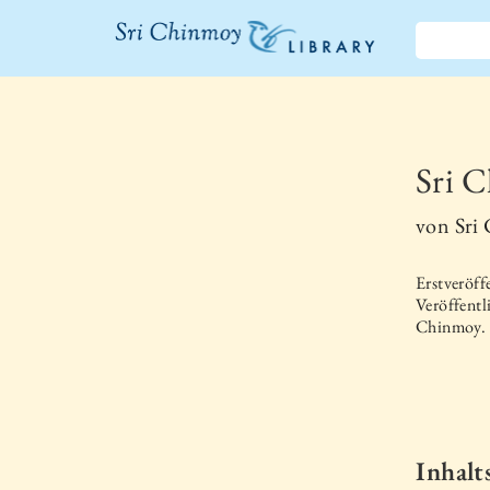
Sri Chinmoy
Bibliothek
Sri C
von
Sri
Erstveröff
Veröffentl
Chinmoy.
Inhalt