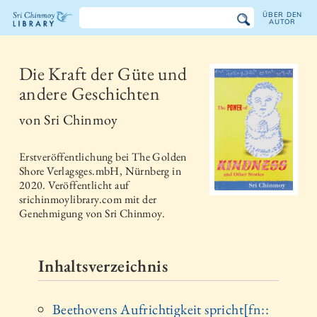
ÜBER DEN
AUTOR
Sri
Chinmoy
Die Kraft der Güte und
andere Geschichten
Bibliothek
von
Sri Chinmoy
Erstveröffentlichung bei
The Golden
Shore Verlagsges.mbH, Nürnberg
in
2020
. Veröffentlicht auf
srichinmoylibrary.com mit der
Genehmigung von Sri Chinmoy.
Inhaltsverzeichnis
Beethovens Aufrichtigkeit spricht[fn::